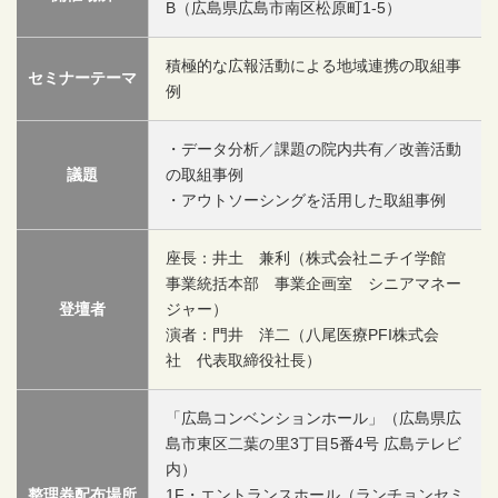
B（広島県広島市南区松原町1-5）
積極的な広報活動による地域連携の取組事
セミナーテーマ
例
・データ分析／課題の院内共有／改善活動
議題
の取組事例
・アウトソーシングを活用した取組事例
座長：井土 兼利（株式会社ニチイ学館
事業統括本部 事業企画室 シニアマネー
登壇者
ジャー）
演者：門井 洋二（八尾医療PFI株式会
社 代表取締役社長）
「広島コンベンションホール」（広島県広
島市東区二葉の里3丁目5番4号 広島テレビ
内）
整理券配布場所
1F・エントランスホール（ランチョンセミ